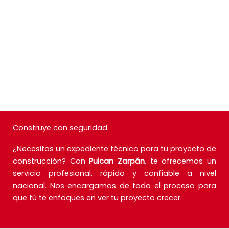
Hermanos a la Obra
El Inversor
Proyectos
Edificio Santa Claudina
Edificio Cervantes
Residencial Chiclayo
Post venta
Construye con seguridad.
¿Necesitas un expediente técnico para tu proyecto de
construcción? Con
Puican Zarpán
, te ofrecemos un
servicio profesional, rápido y confiable a nivel
nacional. Nos encargamos de todo el proceso para
que tú te enfoques en ver tu proyecto crecer.