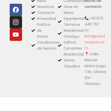
Inicio
Construcción
Datos de
F
I
Y
Nosotros
Llave en
contacto
a
n
o
Contacto
Mano
c
s
u
+51 975
Privacidad
Expedientes
e
t
t
440 767
Política
Técnicos
b
a
u
de
Residencial
o
g
b
info@puica
Datos
Chiclayo
o
r
e
nzarpan.co
Condiciones
Edificio
k
a
m
de Servicio
Cervantes
Calle
m
Residencial
Manuel
Santa
María Izaga
Claudina
740, Oficina
104 –
Chiclayo