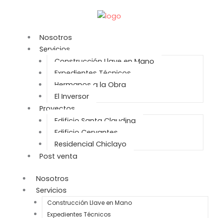
Ir
al
contenido
Nosotros
Servicios
Construcción Llave en Mano
Expedientes Técnicos
Hermanos a la Obra
El Inversor
Proyectos
Edificio Santa Claudina
Edificio Cervantes
Residencial Chiclayo
Post venta
Nosotros
Servicios
Construcción Llave en Mano
Expedientes Técnicos