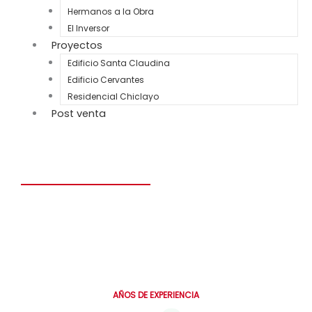
Hermanos a la Obra
El Inversor
Proyectos
Edificio Santa Claudina
Edificio Cervantes
Residencial Chiclayo
Post venta
Construye el hogar de tus sueños en solo 6 meses.
Personalizado, seguro y diseñado para toda la vida.
0
AÑOS DE EXPERIENCIA