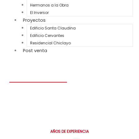
Hermanos a la Obra
El Inversor
Proyectos
Edificio Santa Claudina
Edificio Cervantes
Residencial Chiclayo
Post venta
Construye el hogar de tus sueños en solo 6 meses.
Personalizado, seguro y diseñado para toda la vida.
0
AÑOS DE EXPERIENCIA