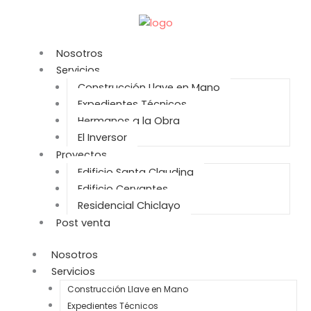
Ir
al
contenido
Nosotros
Servicios
Construcción Llave en Mano
Expedientes Técnicos
Hermanos a la Obra
El Inversor
Proyectos
Edificio Santa Claudina
Edificio Cervantes
Residencial Chiclayo
Post venta
Nosotros
Servicios
Construcción Llave en Mano
Expedientes Técnicos