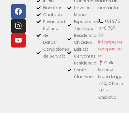
Inicio
Construcción
Datos de
F
I
Y
Nosotros
Llave en
contacto
a
n
o
Contacto
Mano
c
s
u
+51 975
Privacidad
Expedientes
e
t
t
440 767
Política
Técnicos
b
a
u
de
Residencial
o
g
b
info@puica
Datos
Chiclayo
o
r
e
nzarpan.co
Condiciones
Edificio
k
a
m
de Servicio
Cervantes
Calle
m
Residencial
Manuel
Santa
María Izaga
Claudina
740, Oficina
104 –
Chiclayo