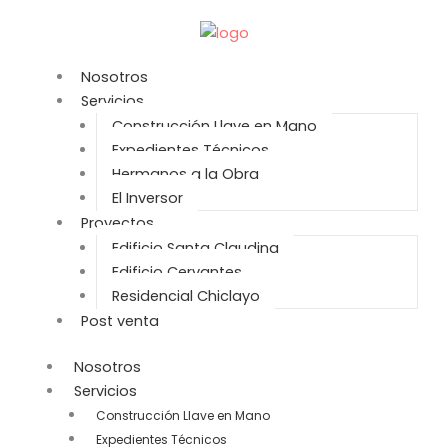
Ir
al
contenido
Nosotros
Servicios
Construcción Llave en Mano
Expedientes Técnicos
Hermanos a la Obra
El Inversor
Proyectos
Edificio Santa Claudina
Edificio Cervantes
Residencial Chiclayo
Post venta
Nosotros
Servicios
Construcción Llave en Mano
Expedientes Técnicos