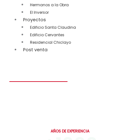
Hermanos a la Obra
El Inversor
Proyectos
Edificio Santa Claudina
Edificio Cervantes
Residencial Chiclayo
Post venta
Construye el hogar de tus sueños en solo 6 meses.
Personalizado, seguro y diseñado para toda la vida.
19
AÑOS DE EXPERIENCIA