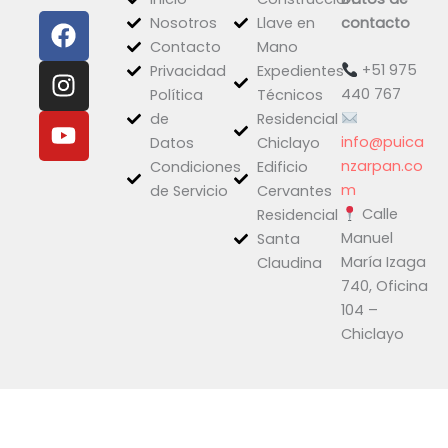
F
I
Y
Nosotros
Llave en
contacto
a
n
o
Contacto
Mano
c
s
u
+51 975
Privacidad
Expedientes
e
t
t
440 767
Política
Técnicos
b
a
u
de
Residencial
o
g
b
info@puica
Datos
Chiclayo
o
r
e
nzarpan.co
Condiciones
Edificio
k
a
m
de Servicio
Cervantes
Calle
m
Residencial
Manuel
Santa
María Izaga
Claudina
740, Oficina
104 –
Chiclayo