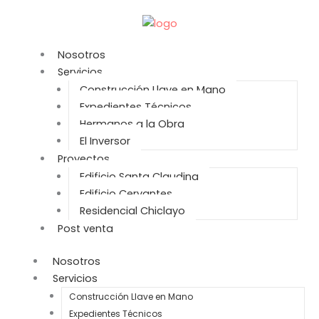
Ir
al
contenido
Nosotros
Servicios
Construcción Llave en Mano
Expedientes Técnicos
Hermanos a la Obra
El Inversor
Proyectos
Edificio Santa Claudina
Edificio Cervantes
Residencial Chiclayo
Post venta
Nosotros
Servicios
Construcción Llave en Mano
Expedientes Técnicos