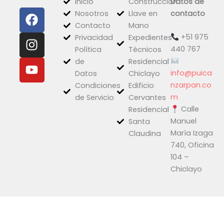
Inicio
Construcción
Datos de
F
I
Y
Nosotros
Llave en
contacto
a
n
o
Contacto
Mano
c
s
u
+51 975
Privacidad
Expedientes
e
t
t
440 767
Política
Técnicos
b
a
u
de
Residencial
o
g
b
info@puica
Datos
Chiclayo
o
r
e
nzarpan.co
Condiciones
Edificio
k
a
m
de Servicio
Cervantes
Calle
m
Residencial
Manuel
Santa
María Izaga
Claudina
740, Oficina
104 –
Chiclayo