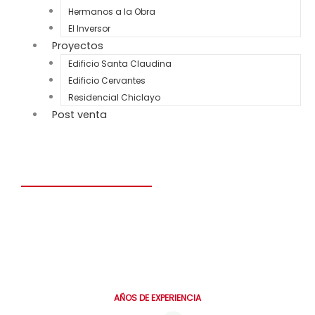
Hermanos a la Obra
El Inversor
Proyectos
Edificio Santa Claudina
Edificio Cervantes
Residencial Chiclayo
Post venta
Construye el hogar de tus sueños en solo 6 meses.
Personalizado, seguro y diseñado para toda la vida.
0
AÑOS DE EXPERIENCIA