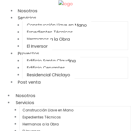
Ir
al
Nosotros
contenido
Servicios
Construcción Llave en Mano
Expedientes Técnicos
Hermanos a la Obra
El Inversor
Proyectos
Edificio Santa Claudina
Edificio Cervantes
Residencial Chiclayo
Post venta
Nosotros
Servicios
Construcción Llave en Mano
Expedientes Técnicos
Hermanos a la Obra