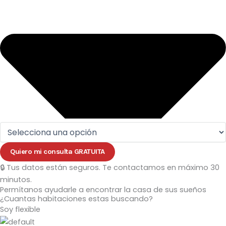
Quiero mi consulta GRATUITA
🔒 Tus datos están seguros. Te contactamos en máximo 30
minutos.
Permítanos ayudarle a encontrar la casa de sus sueños
¿Cuantas habitaciones estas buscando?
Soy flexible