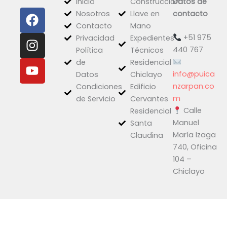
Inicio
Construcción
Datos de
F
I
Y
Nosotros
Llave en
contacto
a
n
o
Contacto
Mano
c
s
u
+51 975
Privacidad
Expedientes
e
t
t
440 767
Política
Técnicos
b
a
u
de
Residencial
o
g
b
info@puica
Datos
Chiclayo
o
r
e
nzarpan.co
Condiciones
Edificio
k
a
m
de Servicio
Cervantes
Calle
m
Residencial
Manuel
Santa
María Izaga
Claudina
740, Oficina
104 –
Chiclayo