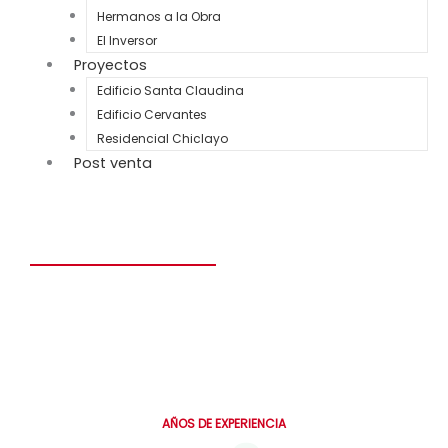
Hermanos a la Obra
El Inversor
Proyectos
Edificio Santa Claudina
Edificio Cervantes
Residencial Chiclayo
Post venta
Construye el hogar de tus sueños en solo 6 meses.
Personalizado, seguro y diseñado para toda la vida.
0
AÑOS DE EXPERIENCIA