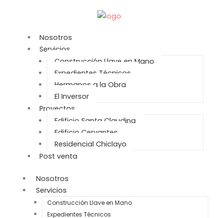
Ir
al
contenido
Nosotros
Servicios
Construcción Llave en Mano
Expedientes Técnicos
Hermanos a la Obra
El Inversor
Proyectos
Edificio Santa Claudina
Edificio Cervantes
Residencial Chiclayo
Post venta
Nosotros
Servicios
Construcción Llave en Mano
Expedientes Técnicos