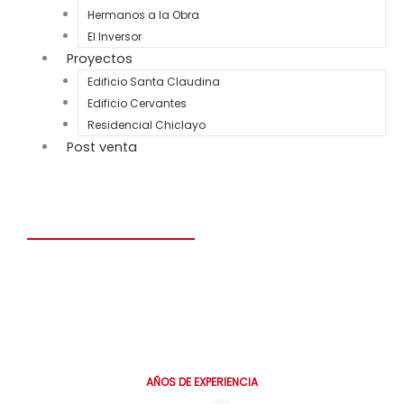
Hermanos a la Obra
El Inversor
Proyectos
Edificio Santa Claudina
Edificio Cervantes
Residencial Chiclayo
Post venta
Construye el hogar de tus sueños en solo 6 meses.
Personalizado, seguro y diseñado para toda la vida.
0
AÑOS DE EXPERIENCIA