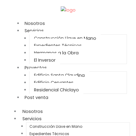
Ir
al
contenido
Nosotros
Servicios
Construcción Llave en Mano
Expedientes Técnicos
Hermanos a la Obra
El Inversor
Proyectos
Edificio Santa Claudina
Edificio Cervantes
Residencial Chiclayo
Post venta
Nosotros
Servicios
Construcción Llave en Mano
Expedientes Técnicos