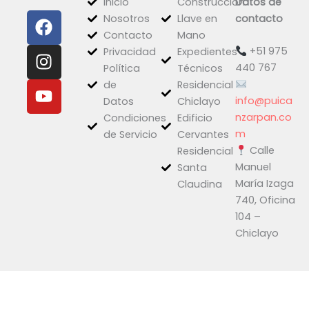
Inicio
Construcción
Datos de
F
I
Y
Nosotros
Llave en
contacto
a
n
o
Contacto
Mano
c
s
u
+51 975
Privacidad
Expedientes
e
t
t
440 767
Política
Técnicos
b
a
u
de
Residencial
o
g
b
info@puica
Datos
Chiclayo
o
r
e
nzarpan.co
Condiciones
Edificio
k
a
m
de Servicio
Cervantes
Calle
m
Residencial
Manuel
Santa
María Izaga
Claudina
740, Oficina
104 –
Chiclayo