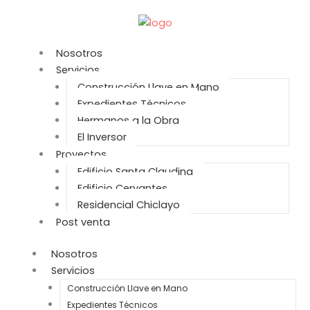
Ir
al
contenido
Nosotros
Servicios
Construcción Llave en Mano
Expedientes Técnicos
Hermanos a la Obra
El Inversor
Proyectos
Edificio Santa Claudina
Edificio Cervantes
Residencial Chiclayo
Post venta
Nosotros
Servicios
Construcción Llave en Mano
Expedientes Técnicos