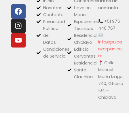
Inicio
Construcción
Datos de
F
I
Y
Nosotros
Llave en
contacto
a
n
o
Contacto
Mano
c
s
u
+51 975
Privacidad
Expedientes
e
t
t
440 767
Política
Técnicos
b
a
u
de
Residencial
o
g
b
info@puica
Datos
Chiclayo
o
r
e
nzarpan.co
Condiciones
Edificio
k
a
m
de Servicio
Cervantes
Calle
m
Residencial
Manuel
Santa
María Izaga
Claudina
740, Oficina
104 –
Chiclayo