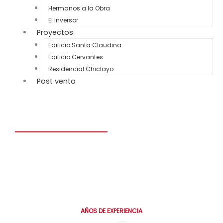
Hermanos a la Obra
El Inversor
Proyectos
Edificio Santa Claudina
Edificio Cervantes
Residencial Chiclayo
Post venta
Construye el hogar de tus sueños en solo 6 meses.
Personalizado, seguro y diseñado para toda la vida.
0
AÑOS DE EXPERIENCIA