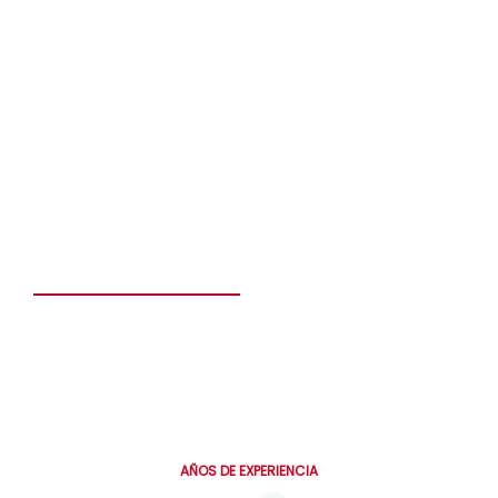
Hermanos a la Obra
El Inversor
Proyectos
Edificio Santa Claudina
Edificio Cervantes
Residencial Chiclayo
Post venta
Construye el hogar de tus sueños en solo 6 meses.
Personalizado, seguro y diseñado para toda la vida.
0
AÑOS DE EXPERIENCIA