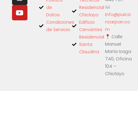
e
t
t
Política
Técnicos
b
a
u
de
Residencial
o
g
b
info@puica
Datos
Chiclayo
o
r
e
nzarpan.co
Condiciones
Edificio
k
a
m
de Servicio
Cervantes
Calle
m
Residencial
Manuel
Santa
María Izaga
Claudina
740, Oficina
104 –
Chiclayo