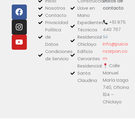
Inicio
Construcción
Datos de
F
I
Y
Nosotros
Llave en
contacto
a
n
o
Contacto
Mano
c
s
u
+51 975
Privacidad
Expedientes
e
t
t
440 767
Política
Técnicos
b
a
u
de
Residencial
o
g
b
info@puica
Datos
Chiclayo
o
r
e
nzarpan.co
Condiciones
Edificio
k
a
m
de Servicio
Cervantes
Calle
m
Residencial
Manuel
Santa
María Izaga
Claudina
740, Oficina
104 –
Chiclayo