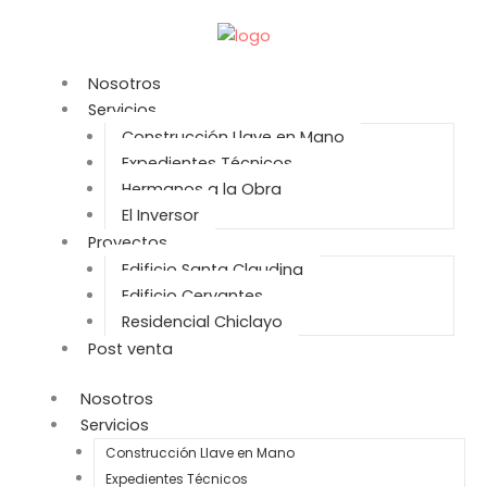
Ir
al
contenido
Nosotros
Servicios
Construcción Llave en Mano
Expedientes Técnicos
Hermanos a la Obra
El Inversor
Proyectos
Edificio Santa Claudina
Edificio Cervantes
Residencial Chiclayo
Post venta
Nosotros
Servicios
Construcción Llave en Mano
Expedientes Técnicos