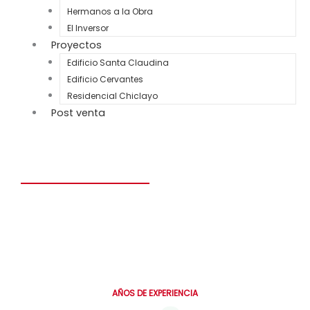
Hermanos a la Obra
El Inversor
Proyectos
Edificio Santa Claudina
Edificio Cervantes
Residencial Chiclayo
Post venta
Construye el hogar de tus sueños en solo 6 meses.
Personalizado, seguro y diseñado para toda la vida.
0
AÑOS DE EXPERIENCIA