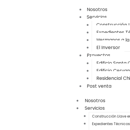
Nosotros
Servicios
Construcción 
Expedientes T
Hermanos a la
El Inversor
Proyectos
Edificio Santa 
Edificio Cerva
Residencial Ch
Post venta
Nosotros
Servicios
Construcción Llave 
Expedientes Técnicos