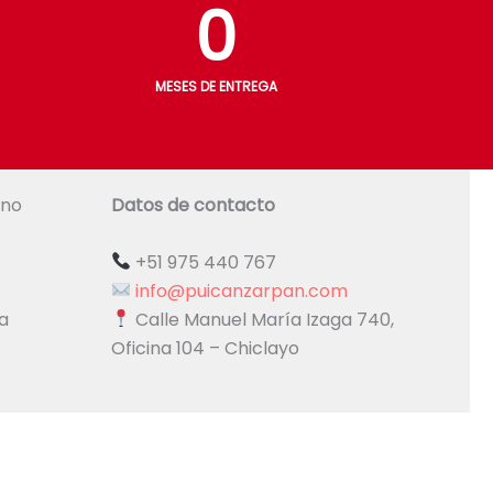
0
MESES DE ENTREGA
ano
Datos de contacto
+51 975 440 767
info@puicanzarpan.com
Calle Manuel María Izaga 740,
a
Oficina 104 – Chiclayo