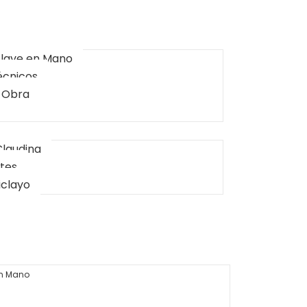
Llave en Mano
écnicos
 Obra
Claudina
ntes
iclayo
en Mano