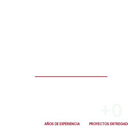
Construye el hogar de tus sueños en solo
seguro y diseñado para toda la vida.
0
+
0
AÑOS DE EXPERIENCIA
PROYECTOS ENTREGAD