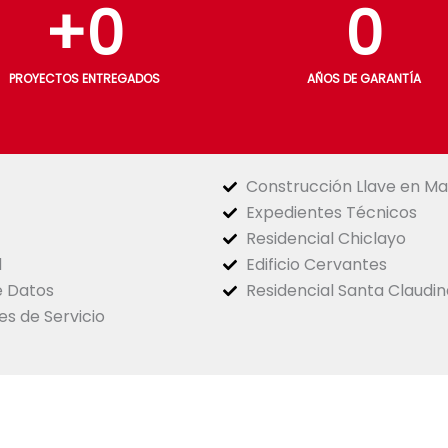
+
0
0
PROYECTOS ENTREGADOS
AÑOS DE GARANTÍA
Construcción Llave en M
Expedientes Técnicos
Residencial Chiclayo
d
Edificio Cervantes
e Datos
Residencial Santa Claudin
es de Servicio