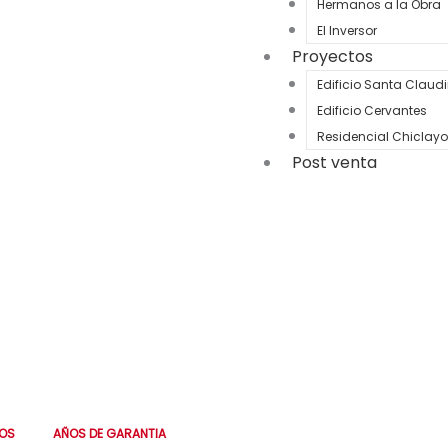
Hermanos a la Obra
El Inversor
Proyectos
Edificio Santa Claud
Edificio Cervantes
Residencial Chiclayo
Post venta
 6 meses. Personalizado,
0
🔒 Tus datos están 
OS
AÑOS DE GARANTIA