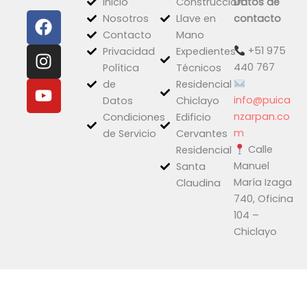
Inicio
Construcción
Datos de
F
I
Y
Nosotros
Llave en
contacto
a
n
o
Contacto
Mano
c
s
u
+51 975
Privacidad
Expedientes
e
t
t
440 767
Política
Técnicos
b
a
u
de
Residencial
o
g
b
info@puica
Datos
Chiclayo
o
r
e
nzarpan.co
Condiciones
Edificio
k
a
m
de Servicio
Cervantes
Calle
m
Residencial
Manuel
Santa
María Izaga
Claudina
740, Oficina
104 –
Chiclayo