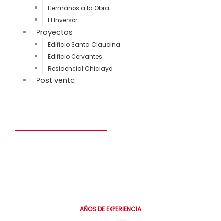
Hermanos a la Obra
El Inversor
Proyectos
Edificio Santa Claudina
Edificio Cervantes
Residencial Chiclayo
Post venta
Construye el hogar de tus sueños en solo 6 meses.
Personalizado, seguro y diseñado para toda la vida.
0
AÑOS DE EXPERIENCIA