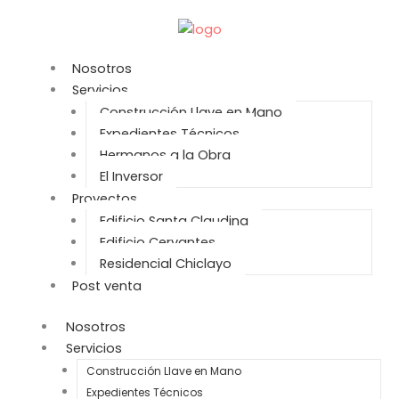
Ir
al
contenido
Nosotros
Servicios
Construcción Llave en Mano
Expedientes Técnicos
Hermanos a la Obra
El Inversor
Proyectos
Edificio Santa Claudina
Edificio Cervantes
Residencial Chiclayo
Post venta
Nosotros
Servicios
Construcción Llave en Mano
Expedientes Técnicos