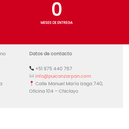
0
MESES DE ENTREGA
ano
Datos de contacto
+51 975 440 767
info@puicanzarpan.com
Calle Manuel María Izaga 740,
a
Oficina 104 – Chiclayo