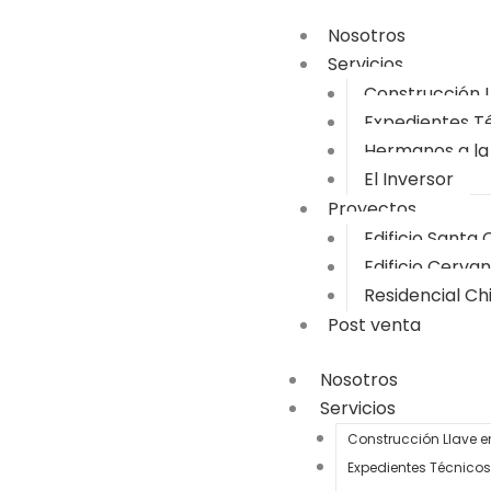
Nosotros
Servicios
Construcción 
Expedientes T
Hermanos a la
El Inversor
Proyectos
Edificio Santa 
Edificio Cerva
Residencial Ch
Post venta
Nosotros
Servicios
Construcción Llave 
Expedientes Técnicos