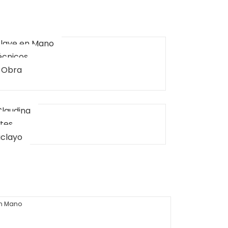
Llave en Mano
écnicos
 Obra
Claudina
ntes
iclayo
en Mano