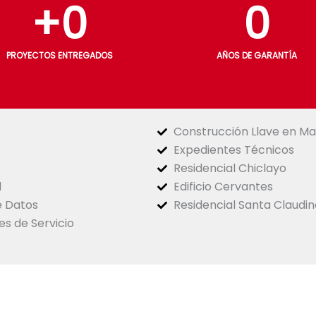
+
0
0
PROYECTOS ENTREGADOS
AÑOS DE GARANTÍA
Construcción Llave en M
Expedientes Técnicos
Residencial Chiclayo
d
Edificio Cervantes
e Datos
Residencial Santa Claudin
es de Servicio