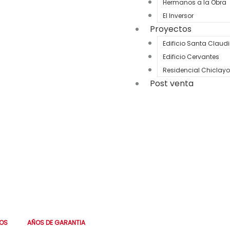
Hermanos a la Obra
El Inversor
Proyectos
Edificio Santa Claud
Edificio Cervantes
Residencial Chiclayo
Post venta
 6 meses. Personalizado,
0
🔒 Tus datos están 
OS
AÑOS DE GARANTIA