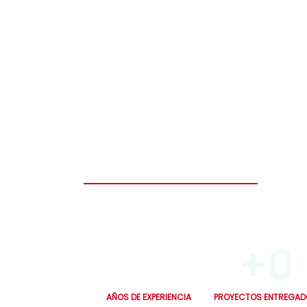
Construye el hogar de tus sueños en solo
seguro y diseñado para toda la vida.
0
+
0
AÑOS DE EXPERIENCIA
PROYECTOS ENTREGAD