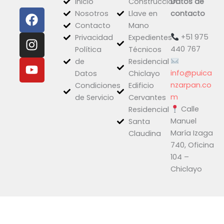
Inicio
Construcción
Datos de
F
I
Y
Nosotros
Llave en
contacto
a
n
o
Contacto
Mano
c
s
u
+51 975
Privacidad
Expedientes
e
t
t
440 767
Política
Técnicos
b
a
u
de
Residencial
o
g
b
info@puica
Datos
Chiclayo
o
r
e
nzarpan.co
Condiciones
Edificio
k
a
m
de Servicio
Cervantes
Calle
m
Residencial
Manuel
Santa
María Izaga
Claudina
740, Oficina
104 –
Chiclayo