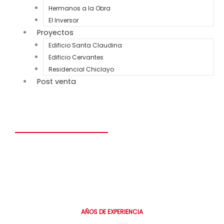
Hermanos a la Obra
El Inversor
Proyectos
Edificio Santa Claudina
Edificio Cervantes
Residencial Chiclayo
Post venta
Construye el hogar de tus sueños en solo 6 meses.
Personalizado, seguro y diseñado para toda la vida.
0
AÑOS DE EXPERIENCIA