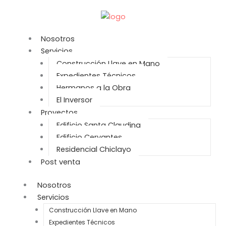
Ir
al
contenido
Nosotros
Servicios
Construcción Llave en Mano
Expedientes Técnicos
Hermanos a la Obra
El Inversor
Proyectos
Edificio Santa Claudina
Edificio Cervantes
Residencial Chiclayo
Post venta
Nosotros
Servicios
Construcción Llave en Mano
Expedientes Técnicos