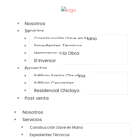
Ir
al
contenido
Nosotros
Servicios
Construcción Llave en Mano
Expedientes Técnicos
Hermanos a la Obra
El Inversor
Proyectos
Edificio Santa Claudina
Edificio Cervantes
Residencial Chiclayo
Post venta
Nosotros
Servicios
Construcción Llave en Mano
Expedientes Técnicos