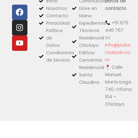
Inicio
Construcción
Datos de
F
I
Y
Nosotros
Llave en
contacto
a
n
o
Contacto
Mano
c
s
u
+51 975
Privacidad
Expedientes
e
t
t
440 767
Política
Técnicos
b
a
u
de
Residencial
o
g
b
info@puica
Datos
Chiclayo
o
r
e
nzarpan.co
Condiciones
Edificio
k
a
m
de Servicio
Cervantes
Calle
m
Residencial
Manuel
Santa
María Izaga
Claudina
740, Oficina
104 –
Chiclayo