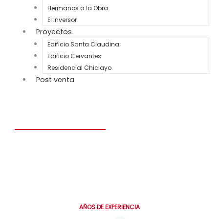
Hermanos a la Obra
El Inversor
Proyectos
Edificio Santa Claudina
Edificio Cervantes
Residencial Chiclayo
Post venta
Construye el hogar de tus sueños en solo 6 meses.
Personalizado, seguro y diseñado para toda la vida.
0
AÑOS DE EXPERIENCIA