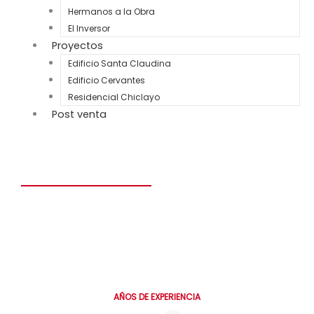
Hermanos a la Obra
El Inversor
Proyectos
Edificio Santa Claudina
Edificio Cervantes
Residencial Chiclayo
Post venta
Construye el hogar de tus sueños en solo 6 meses.
Personalizado, seguro y diseñado para toda la vida.
0
AÑOS DE EXPERIENCIA