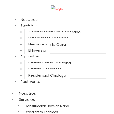
Ir
al
contenido
Nosotros
Servicios
Construcción Llave en Mano
Expedientes Técnicos
Hermanos a la Obra
El Inversor
Proyectos
Edificio Santa Claudina
Edificio Cervantes
Residencial Chiclayo
Post venta
Nosotros
Servicios
Construcción Llave en Mano
Expedientes Técnicos