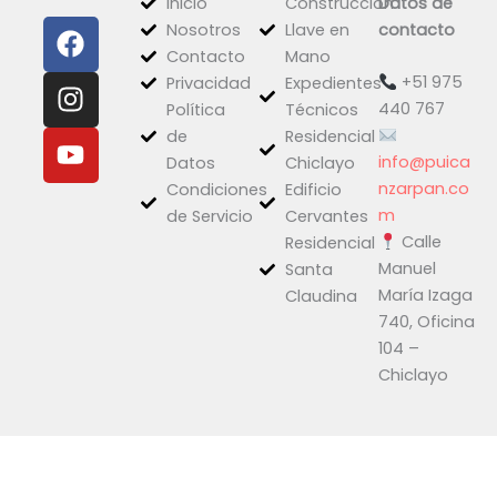
Inicio
Construcción
Datos de
F
I
Y
Nosotros
Llave en
contacto
a
n
o
Contacto
Mano
c
s
u
+51 975
Privacidad
Expedientes
e
t
t
440 767
Política
Técnicos
b
a
u
de
Residencial
o
g
b
info@puica
Datos
Chiclayo
o
r
e
nzarpan.co
Condiciones
Edificio
k
a
m
de Servicio
Cervantes
Calle
m
Residencial
Manuel
Santa
María Izaga
Claudina
740, Oficina
104 –
Chiclayo