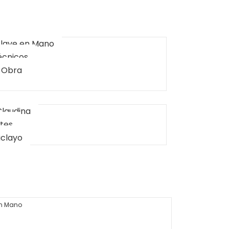
Llave en Mano
écnicos
 Obra
Claudina
ntes
iclayo
en Mano