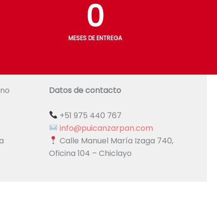
0
MESES DE ENTREGA
ano
Datos de contacto
+51 975 440 767
info@puicanzarpan.com
Calle Manuel María Izaga 740,
a
Oficina 104 – Chiclayo