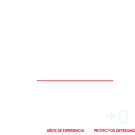
Construye el hogar de tus sueños en solo
seguro y diseñado para toda la vida.
0
+
0
AÑOS DE EXPERIENCIA
PROYECTOS ENTREGAD