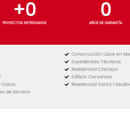
+
0
0
PROYECTOS ENTREGADOS
AÑOS DE GARANTÍA
Construcción Llave en M
Expedientes Técnicos
Residencial Chiclayo
d
Edificio Cervantes
e Datos
Residencial Santa Claudin
es de Servicio