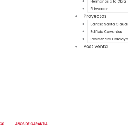
Hermanos a la Obra
El Inversor
Proyectos
Edificio Santa Claud
Edificio Cervantes
Residencial Chiclayo
Post venta
 6 meses. Personalizado,
0
🔒 Tus datos están 
OS
AÑOS DE GARANTIA