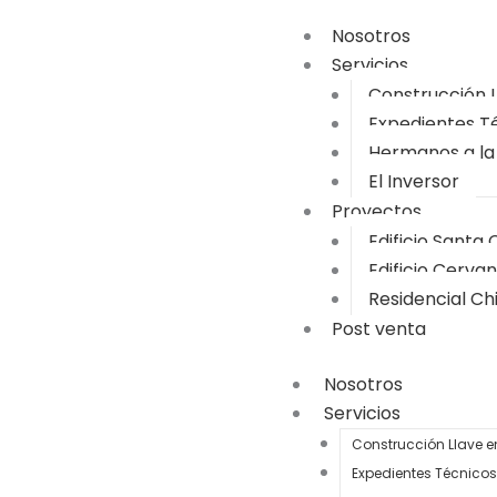
Nosotros
Servicios
Construcción 
Expedientes T
Hermanos a la
El Inversor
Proyectos
Edificio Santa 
Edificio Cerva
Residencial Ch
Post venta
Nosotros
Servicios
Construcción Llave 
Expedientes Técnicos