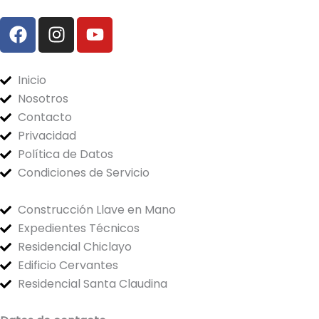
F
I
Y
a
n
o
c
s
u
e
t
t
Inicio
b
a
u
Nosotros
o
g
b
Contacto
o
r
e
Privacidad
k
a
Política de Datos
m
Condiciones de Servicio
Construcción Llave en Mano
Expedientes Técnicos
Residencial Chiclayo
Edificio Cervantes
Residencial Santa Claudina