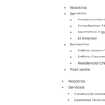
Nosotros
Servicios
Construcción 
Expedientes T
Hermanos a la
El Inversor
Proyectos
Edificio Santa 
Edificio Cerva
Residencial Ch
Post venta
Nosotros
Servicios
Construcción Llave 
Expedientes Técnicos