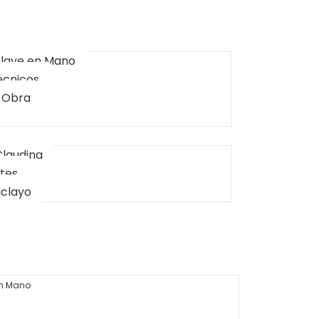
Llave en Mano
écnicos
 Obra
Claudina
ntes
iclayo
en Mano